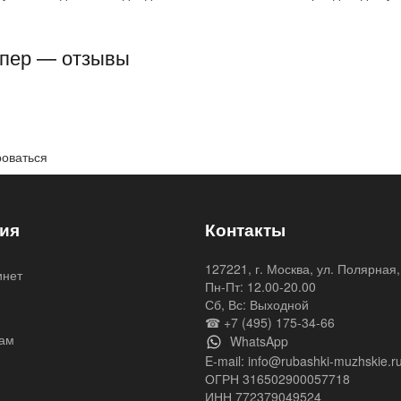
мпер — отзывы
роваться
ия
Контакты
127221, г. Москва, ул. Полярная,
инет
Пн-Пт: 12.00-20.00
я
Сб, Вс: Выходной
☎ +7 (495) 175-34-66
ам
WhatsApp
E-mail:
info@rubashki-muzhskie.r
ОГРН 316502900057718
ИНН 772379049524