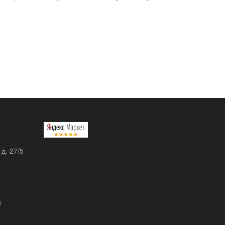
 д. 27/5
u