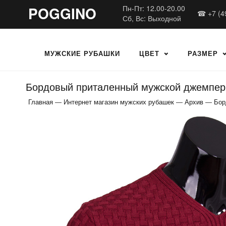
POGGINO
Пн-Пт: 12.00-20.00
☎ +7 (4
Сб, Вс: Выходной
МУЖСКИЕ РУБАШКИ
ЦВЕТ
РАЗМЕР
Бордовый приталенный мужской джемпер
Главная
—
Интернет магазин мужских рубашек
—
Архив
—
Бор