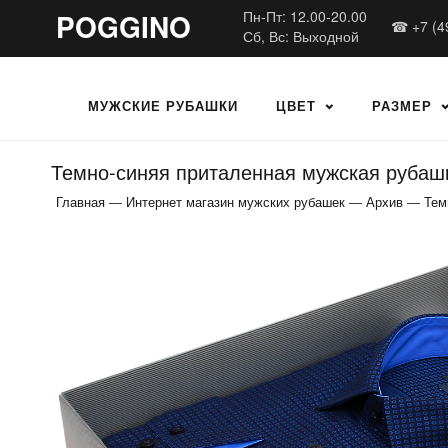
POGGINO
Пн-Пт: 12.00-20.00
☎ +7 (4
Сб, Вс: Выходной
МУЖСКИЕ РУБАШКИ
ЦВЕТ
РАЗМЕР
Темно-синяя приталенная мужская рубашк
Главная
—
Интернет магазин мужских рубашек
—
Архив
—
Тем