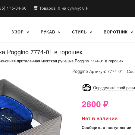
95) 175-34-66
Товаров:
0
на сумму:
0
₽
УЗОР
РУКАВ
СТИЛЬ
ВОРОТНИК
а Poggino 7774-01 в горошек
но-синяя приталенная мужская рубашка Poggino 7774-01 в горошек
Poggino
Артикул: 7774-01 | Сос
8GRB-U8Z7-LVAIVK
Определите свой раз
2600
₽
Нет в наличии
Сообщить о поступлении