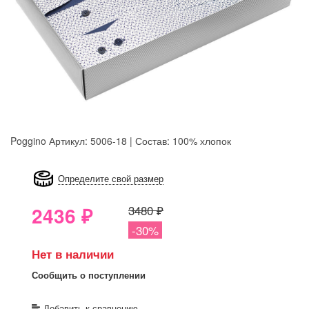
Poggino
Артикул: 5006-18 | Состав: 100% хлопок
8GRB-U8Z7-LVAIVK
Определите свой размер
2436
₽
3480 ₽
-30%
Нет в наличии
Сообщить о поступлении
Добавить к сравнению