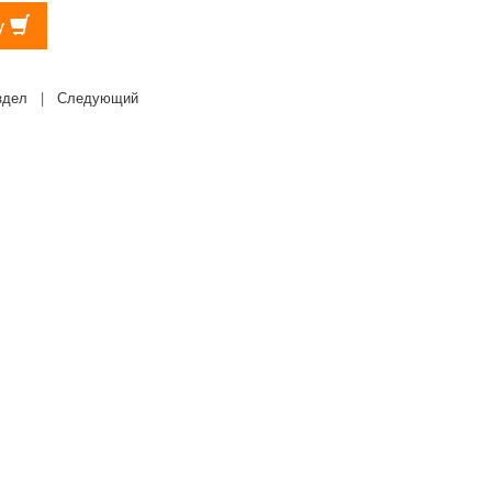
у
здел
|
Следующий