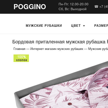
POGGINO
Пн-Пт: 12.00-20.00
☎ +7 (4
Сб, Вс: Выходной
МУЖСКИЕ РУБАШКИ
ЦВЕТ
РАЗМЕ
Бордовая приталенная мужская рубашка P
Главная
—
Интернет магазин мужских рубашек
—
Мужские руб