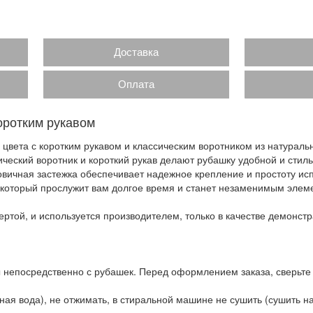
Доставка
Оплата
оротким рукавом
цвета с коротким рукавом и классическим воротником из натурал
ический воротник и короткий рукав делают рубашку удобной и стил
овичная застежка обеспечивает надежное крепление и простоту ис
, который прослужит вам долгое время и станет незаменимым элем
ртой, и используется производителем, только в качестве демонстр
 непосредственно с рубашек. Перед оформлением заказа, сверьте
ая вода), не отжимать, в стиральной машине не сушить (сушить на 