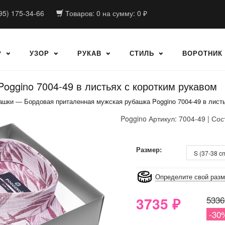
95) 175-34-66
Товаров:
0
на сумму:
0
₽
Р
УЗОР
РУКАВ
СТИЛЬ
ВОРОТНИК
oggino 7004-49 в листьях с коротким рукавом
ашки
—
Бордовая приталенная мужская рубашка Poggino 7004-49 в листь
Poggino
Артикул: 7004-49 | Сос
8GRB-U8Z7-LVAIVK
Размер:
Определите свой раз
3735
₽
5336
-30