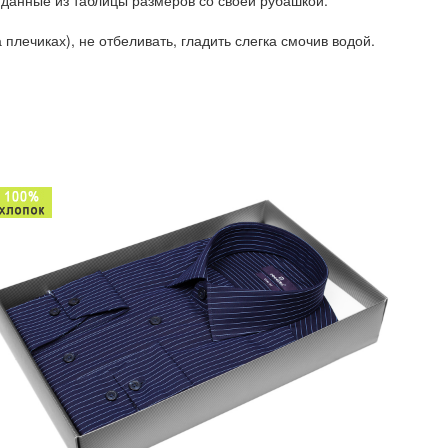
 данные из таблицы размеров со своей рубашкой.
плечиках), не отбеливать, гладить слегка смочив водой.