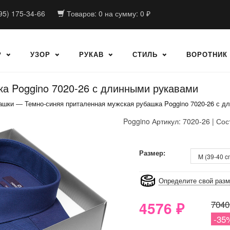
95) 175-34-66
Товаров:
0
на сумму:
0
₽
Р
УЗОР
РУКАВ
СТИЛЬ
ВОРОТНИК
а Poggino 7020-26 с длинными рукавами
ашки
—
Темно-синяя приталенная мужская рубашка Poggino 7020-26 с д
Poggino
Артикул: 7020-26 | Сос
8GRB-U8Z7-LVAIVK
Размер:
Определите свой раз
4576
₽
7040
-35