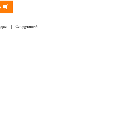
у
здел
|
Следующий