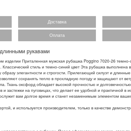
Доставка
Оплата
 длинными рукавами
ом изделии Приталенная мужская рубашка Poggino 7020-26 темно-
. Классический стиль и темно-синий цвет Эта рубашка выполнена в
у образу элегантности и строгости. Прилегающий силуэт и длинны
озволяют сохранять тепло в прохладную погоду и защищают от ветр
ала. Ткань оксфорд обладает высокой прочностью и долговечностью
 и застежки на пуговицах, что делает ее удобной и практичной в 
рослужит вам долгое время и станет незаменимым элементом вашег
ртой, и используется производителем, только в качестве демонстр