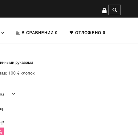
В СРАВНЕНИИ
0
ОТЛОЖЕНО
0
линными рукавами
тав: 100% хлопок
мер
 ₽
%