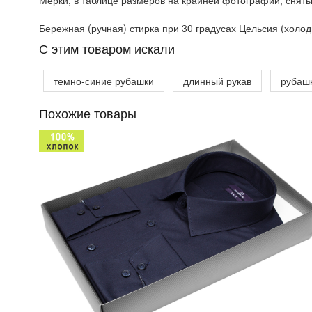
Мерки, в таблице размеров на крайней фотографии, сняты
Бережная (ручная) стирка при 30 градусах Цельсия (холодн
C этим товаром искали
темно-синие рубашки
длинный рукав
рубаш
Похожие товары