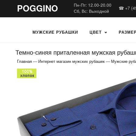
POGGINO
Пн-Пт: 12.00-20.00
☎ +7 (4
Сб, Вс: Выходной
МУЖСКИЕ РУБАШКИ
ЦВЕТ
РАЗМЕ
Темно-синяя приталенная мужская рубашк
Главная
—
Интернет магазин мужских рубашек
—
Мужские руб