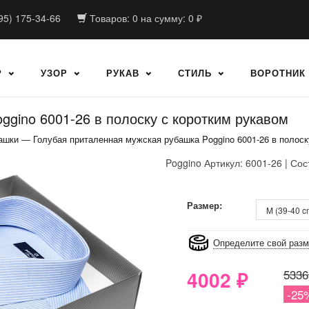
95) 175-34-66
Товаров:
0
на сумму:
0
₽
Р
УЗОР
РУКАВ
СТИЛЬ
ВОРОТНИК
ggino 6001-26 в полоску с коротким рукавом
ашки
—
Голубая приталенная мужская рубашка Poggino 6001-26 в полоск
Poggino
Артикул: 6001-26 | Сос
8GRB-U8Z7-LVAIVK
Размер:
Определите свой раз
4002
₽
5336
-25