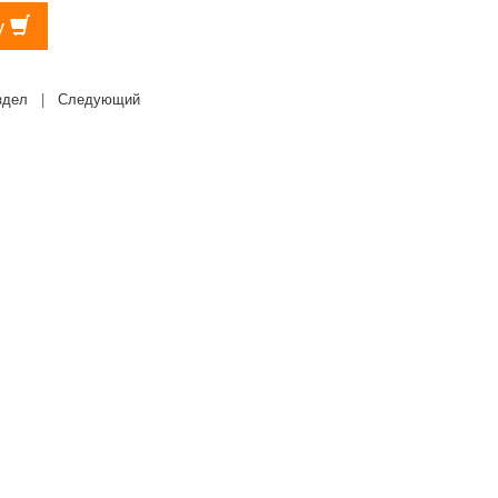
у
здел
|
Следующий