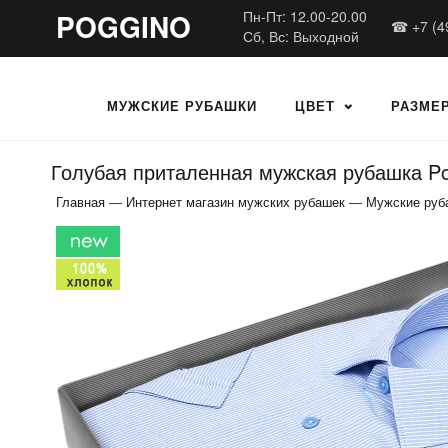
POGGINO
Пн-Пт: 12.00-20.00
☎ +7 (4
Сб, Вс: Выходной
МУЖСКИЕ РУБАШКИ
ЦВЕТ
РАЗМЕ
Голубая приталенная мужская рубашка Po
Главная
—
Интернет магазин мужских рубашек
—
Мужские руб