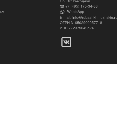
Сб, Вс: Выходной
☎ +7 (495) 175-34-66
ам
WhatsApp
E-mail:
info@rubashki-muzhskie.r
ОГРН 316502900057718
ИНН 772379049524