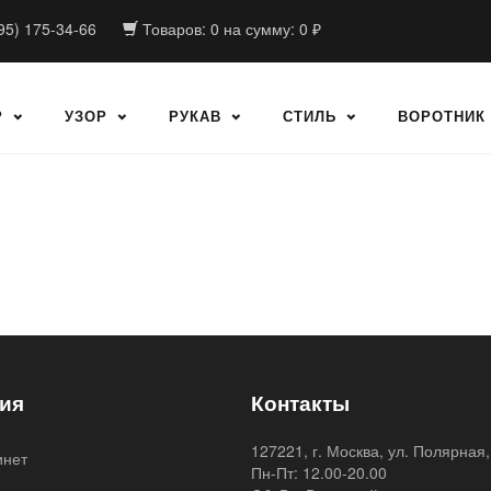
95) 175-34-66
Товаров:
0
на сумму:
0
₽
Р
УЗОР
РУКАВ
СТИЛЬ
ВОРОТНИК
ия
Контакты
127221, г. Москва, ул. Полярная,
инет
Пн-Пт: 12.00-20.00
я