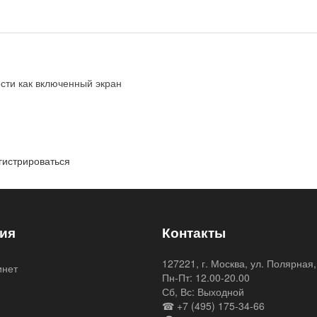
сти как включенный экран
гистрироваться
ия
Контакты
127221, г. Москва, ул. Полярная,
инет
Пн-Пт: 12.00-20.00
я
Сб, Вс: Выходной
☎ +7 (495) 175-34-66