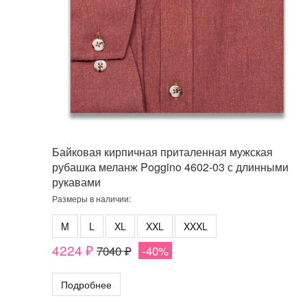
Байковая кирпичная приталенная мужская
рубашка меланж Poggino 4602-03 с длинными
рукавами
Размеры в наличии:
M
L
XL
XXL
XXXL
4224 ₽
7040 ₽
-40%
Подробнее