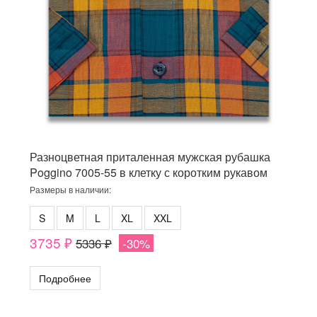
Разноцветная приталенная мужская рубашка
Poggino 7005-55 в клетку с коротким рукавом
Размеры в наличии:
S
M
L
XL
XXL
3735 ₽
5336 ₽
-30%
Подробнее