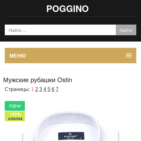
POGGINO
МЕНЮ
Мужские рубашки Ostin
Страницы:
1
2
3
4
5
6
7