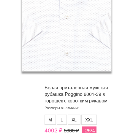
Белая приталенная мужская
рубашка Poggino 6001-39 в
горошек с коротким рукавом
Размеры в наличии:
M
L
XL
XXL
4002 ₽
5336 ₽
-25%