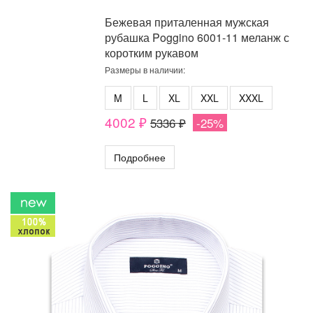
Бежевая приталенная мужская
рубашка Poggino 6001-11 меланж с
коротким рукавом
Размеры в наличии:
M
L
XL
XXL
XXXL
4002 ₽
5336 ₽
-25%
Подробнее