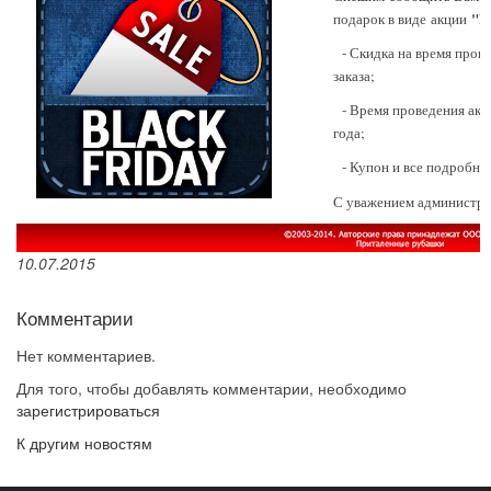
"B
подарок в виде акции
- Скидка на время прове
заказа;
- Время проведения акци
года;
- Купон и все подробно
С уважением администр
10.07.2015
Комментарии
Нет комментариев.
Для того, чтобы добавлять комментарии, необходимо
зарегистрироваться
К другим новостям