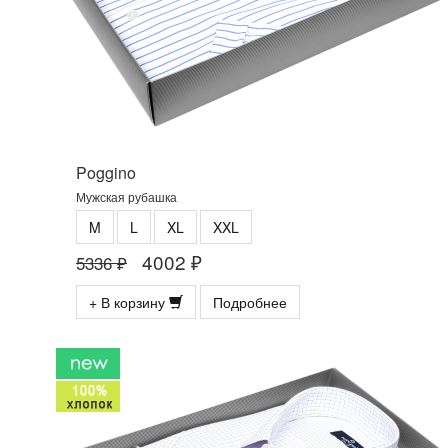
Poggino
Мужская рубашка
M
L
XL
XXL
4002 ₽
5336 ₽
+ В корзину
Подробнее