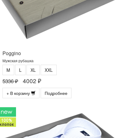
Poggino
Мужская рубашка
M
L
XL
XXL
4002 ₽
5336 ₽
+ В корзину
Подробнее