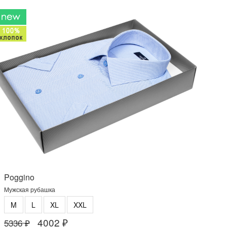
Poggino
Мужская рубашка
M
L
XL
XXL
4002 ₽
5336 ₽