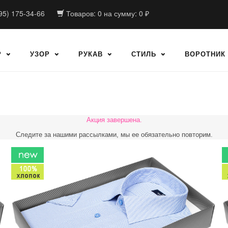
95) 175-34-66
Товаров:
0
на сумму:
0
₽
Р
УЗОР
РУКАВ
СТИЛЬ
ВОРОТНИК
Акция завершена.
Следите за нашими рассылками, мы ее обязательно повторим.