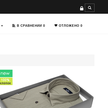
В СРАВНЕНИИ
0
ОТЛОЖЕНО
0