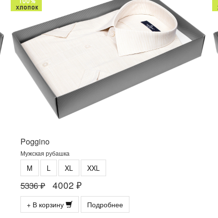
Poggino
Мужская рубашка
M
L
XL
XXL
4002 ₽
5336 ₽
+ В корзину
Подробнее