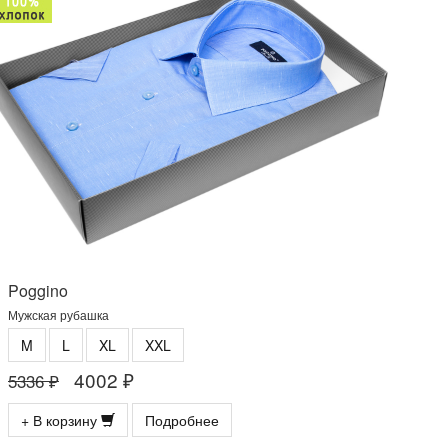
Poggino
Мужская рубашка
M
L
XL
XXL
4002 ₽
5336 ₽
+ В корзину
Подробнее