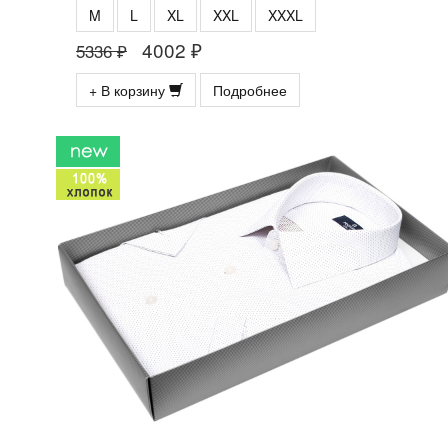
M
L
XL
XXL
XXXL
4002 ₽
5336 ₽
+ В корзину
Подробнее