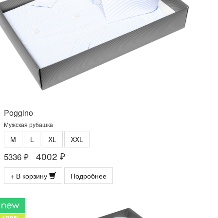
Poggino
Мужская рубашка
M
L
XL
XXL
4002 ₽
5336 ₽
+ В корзину
Подробнее