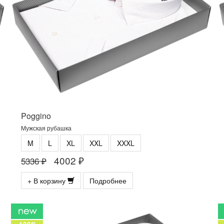
Poggino
Мужская рубашка
M
L
XL
XXL
XXXL
4002 ₽
5336 ₽
+ В корзину
Подробнее