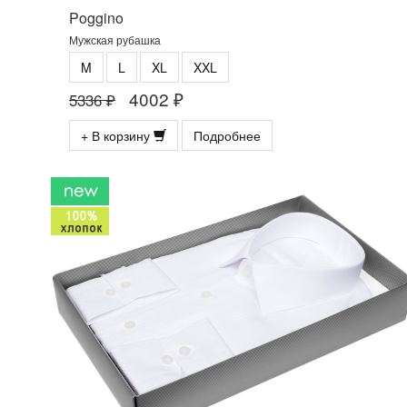
Poggino
Мужская рубашка
M
L
XL
XXL
4002 ₽
5336 ₽
+ В корзину
Подробнее