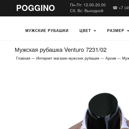
POGGINO
Пн-Пт: 12.00-20.00
☎ +7 (4
Сб, Вс: Выходной
МУЖСКИЕ РУБАШКИ
ЦВЕТ
РАЗМЕР
Мужская рубашка Venturo 7231/02
Главная
—
Интернет магазин мужских рубашек
—
Архив
—
Муж