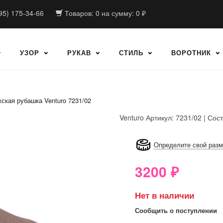
95) 175-34-66
Товаров:
0
на сумму:
0
₽
УЗОР
РУКАВ
СТИЛЬ
ВОРОТНИК
ская рубашка Venturo 7231/02
Venturo
Артикул: 7231/02 | Сос
8GRB-U8Z7-LVAIVK
Определите свой раз
3200
₽
Нет в наличии
Сообщить о поступлении