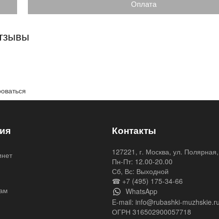
Оплата
отзывы
роваться
ия
Контакты
127221, г. Москва, ул. Полярная,
инет
Пн-Пт: 12.00-20.00
я
Сб, Вс: Выходной
☎ +7 (495) 175-34-66
ам
WhatsApp
E-mail:
info@rubashki-muzhskie.r
ОГРН 316502900057718