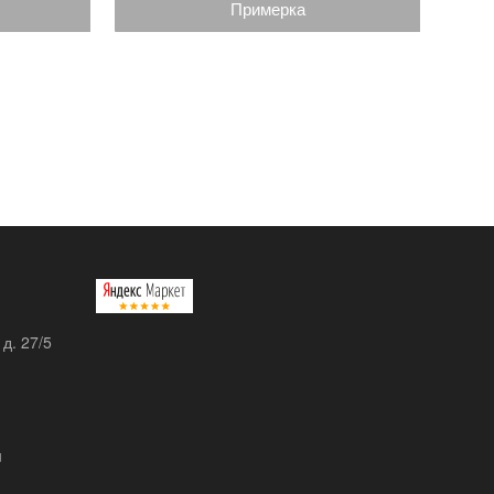
Примерка
 д. 27/5
u