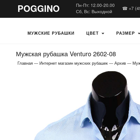
POGGINO
Пн-Пт: 12.00-20.00
☎ +7 (4
Сб, Вс: Выходной
МУЖСКИЕ РУБАШКИ
ЦВЕТ
РАЗМЕР
Мужская рубашка Venturo 2602-08
Главная
—
Интернет магазин мужских рубашек
—
Архив
—
Муж