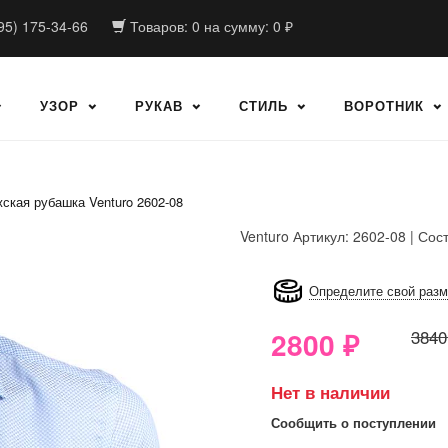
95) 175-34-66
Товаров:
0
на сумму:
0
₽
УЗОР
РУКАВ
СТИЛЬ
ВОРОТНИК
ская рубашка Venturo 2602-08
Venturo
Артикул: 2602-08 | Сос
8GRB-U8Z7-LVAIVK
Определите свой раз
2800
₽
3840
Нет в наличии
Сообщить о поступлении