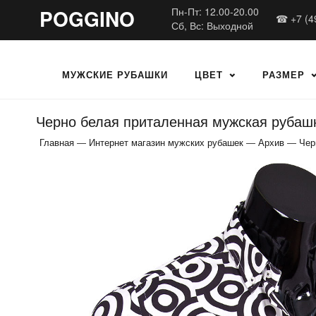
POGGINO
Пн-Пт: 12.00-20.00
☎ +7 (4
Сб, Вс: Выходной
МУЖСКИЕ РУБАШКИ
ЦВЕТ
РАЗМЕР
Черно белая приталенная мужская рубашк
Главная
—
Интернет магазин мужских рубашек
—
Архив
—
Чер