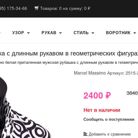
95) 175-34-66
Товаров:
0
на сумму:
0
₽
УЗОР
РУКАВ
СТИЛЬ
ВОРОТНИК
а с длинным рукавом в геометрических фигура
но белая приталенная мужская рубашка с длинным рукавом в геометрич
Marcel Massimo
Артикул: 2515-
8GRB-U8Z7-LVAIVK
2400
₽
3840
Нет в наличии
Сообщить о поступлении
Добавить к сравнению