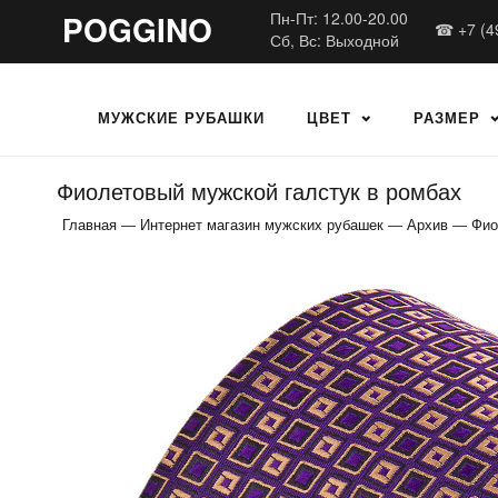
POGGINO
Пн-Пт: 12.00-20.00
☎ +7 (4
Сб, Вс: Выходной
МУЖСКИЕ РУБАШКИ
ЦВЕТ
РАЗМЕР
Фиолетовый мужской галстук в ромбах
Главная
—
Интернет магазин мужских рубашек
—
Архив
—
Фио