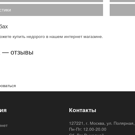
стики
бах
жете купить недорого в нашем интернет магазине.
х — отзывы
роваться
ия
Контакты
127221, г. Москва, ул. Полярная,
инет
Пн-Пт: 12.00-20.00
я