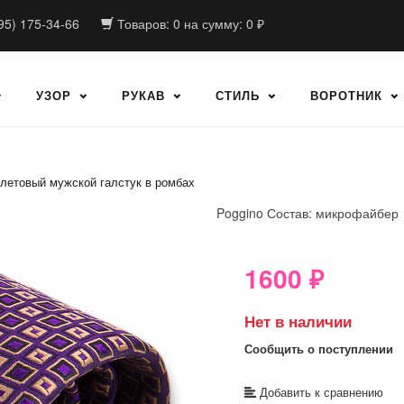
95) 175-34-66
Товаров:
0
на сумму:
0
₽
УЗОР
РУКАВ
СТИЛЬ
ВОРОТНИК
летовый мужской галстук в ромбах
Poggino
Состав: микрофайбер
8GRB-U8Z7-LVAIVK
1600
₽
Нет в наличии
Сообщить о поступлении
Добавить к сравнению