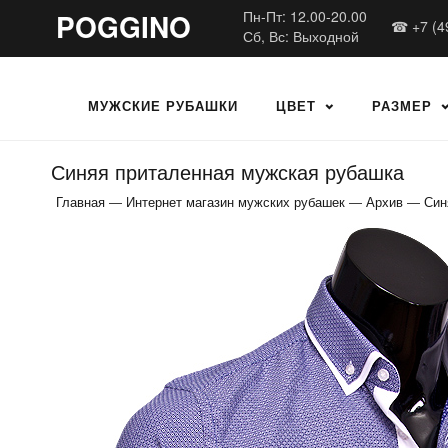
POGGINO
Пн-Пт: 12.00-20.00
☎ +7 (4
Сб, Вс: Выходной
МУЖСКИЕ РУБАШКИ
ЦВЕТ
РАЗМЕР
Синяя приталенная мужская рубашка
Главная
—
Интернет магазин мужских рубашек
—
Архив
—
Син