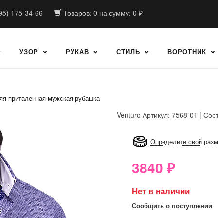
95) 175-34-66
Товаров:
0
на сумму:
0
₽
УЗОР
РУКАВ
СТИЛЬ
ВОРОТНИК
яя приталенная мужская рубашка
Venturo
Артикул: 7568-01 | Сос
8GRB-U8Z7-LVAIVK
Определите свой раз
3840
₽
Нет в наличии
Сообщить о поступлении