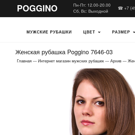
POGGINO
Пн-Пт: 12.00-20.00
☎ +7 (4
Сб, Вс: Выходной
МУЖСКИЕ РУБАШКИ
ЦВЕТ
РАЗМЕР
Женская рубашка Poggino 7646-03
Главная
—
Интернет магазин мужских рубашек
—
Архив
—
Жен