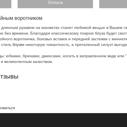
Оплата
ойным воротником
а с длинным рукавом на манжетах станет любимой вещью в Вашем г
ю без времени. Благодаря классическому покрою блуза будет смот
войного воротничка, боковых вставок и передней застежки с мини
й стиль
блузки
некоторую пикантность, а приталенный силуэт выгодн
 юбками, брюками, джинсами, носить в заправленном виде или "на
 и великолепным качеством.
отзывы
роваться