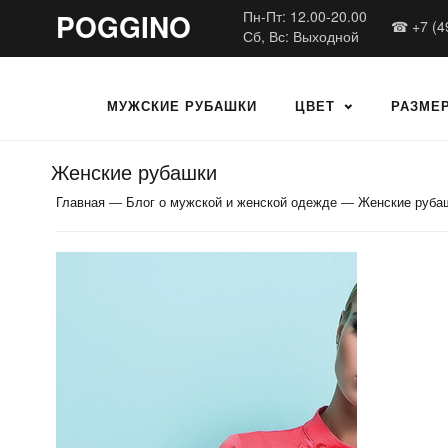
POGGINO
Пн-Пт: 12.00-20.00
☎ +7 (4
Сб, Вс: Выходной
МУЖСКИЕ РУБАШКИ
ЦВЕТ
РАЗМЕ
Женские рубашки
Главная
—
Блог о мужской и женской одежде
—
Женские руба