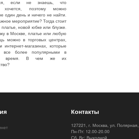
ться, если не знаешь, что
о хочется, поэтому можно
не один день и ничего не найти.
жное мероприятие? Тогда стоит
 платье, новой юбке или блузке.
зку в Москве, платье или любую
щь можно в торговых центрах,
и интернет-магазинах, которые
ся все более популярными в
ее время. В чем же их
тво?
ия
Контакты
127221, г. Москва, ул. Полярная,
инет
Пн-Пт: 12.00-20.00
я
Сб, Вс: Выходной