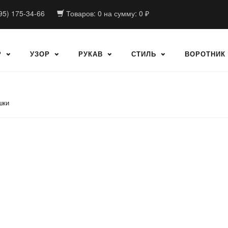
95) 175-34-66
Товаров:
0
на сумму:
0
₽
Р
УЗОР
РУКАВ
СТИЛЬ
ВОРОТНИК
шки