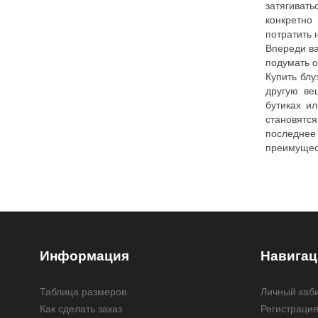
затягива
конкретн
потратить 
Впереди ва
подумать о
Купить блу
другую ве
бутиках ил
становят
последн
преимущес
Информация
Навигац
Таблица размеров
Личный каб
Как сделать заказ
Регистраци