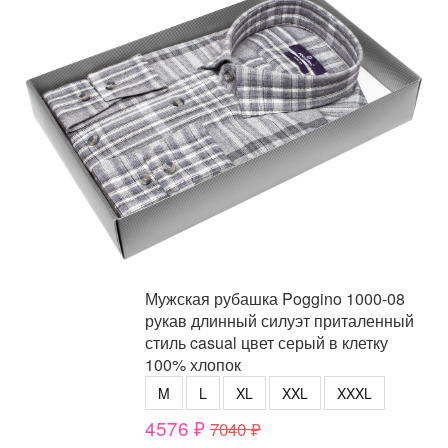
Мужская рубашка Poggino 1000-08
рукав длинный силуэт приталенный
стиль casual цвет серый в клетку
100% хлопок
M
L
XL
XXL
XXXL
4576 ₽
7040 ₽