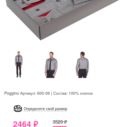
Poggino
Артикул: 600-06 | Состав: 100% хлопок
8GRB-U8Z7-LVAIVK
Определите свой размер
2464
₽
3520 ₽