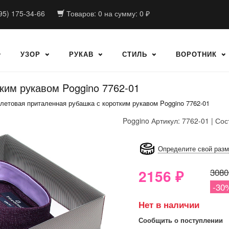
95) 175-34-66
Товаров:
0
на сумму:
0
₽
УЗОР
РУКАВ
СТИЛЬ
ВОРОТНИК
ким рукавом Poggino 7762-01
летовая приталенная рубашка с коротким рукавом Poggino 7762-01
Poggino
Артикул: 7762-01 | Сос
8GRB-U8Z7-LVAIVK
Определите свой раз
2156
₽
3080
-30
Нет в наличии
Сообщить о поступлении