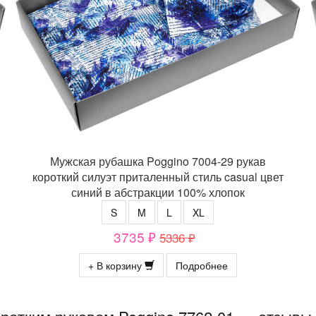
Мужская рубашка Poggino 7004-29 рукав
короткий силуэт приталенный стиль casual цвет
синий в абстракции 100% хлопок
S
M
L
XL
3735 ₽
5336 ₽
+ В корзину
Подробнее