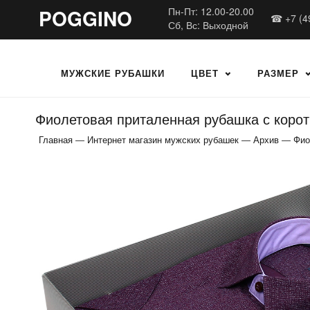
POGGINO
Пн-Пт: 12.00-20.00
☎ +7 (4
Сб, Вс: Выходной
МУЖСКИЕ РУБАШКИ
ЦВЕТ
РАЗМЕР
Фиолетовая приталенная рубашка с корот
Главная
—
Интернет магазин мужских рубашек
—
Архив
—
Фио