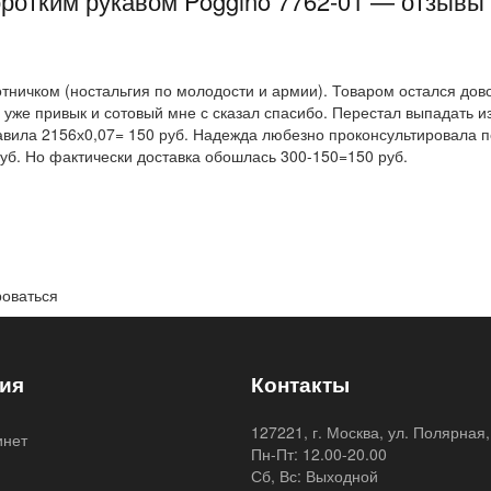
ротким рукавом Poggino 7762-01 — отзывы
ничком (ностальгия по молодости и армии). Товаром остался дов
 уже привык и сотовый мне с сказал спасибо. Перестал выпадать и
вила 2156х0,07= 150 руб. Надежда любезно проконсультировала по
уб. Но фактически доставка обошлась 300-150=150 руб.
роваться
ия
Контакты
127221, г. Москва, ул. Полярная,
инет
Пн-Пт: 12.00-20.00
я
Сб, Вс: Выходной