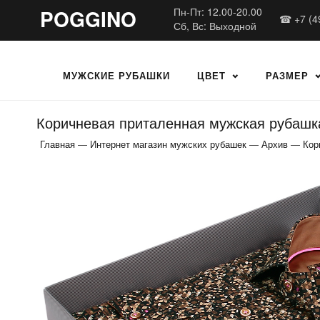
POGGINO
Пн-Пт: 12.00-20.00
☎ +7 (4
Сб, Вс: Выходной
МУЖСКИЕ РУБАШКИ
ЦВЕТ
РАЗМЕР
Коричневая приталенная мужская рубашка 
Главная
—
Интернет магазин мужских рубашек
—
Архив
—
Кор