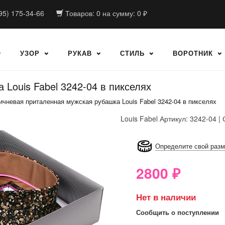
95) 175-34-66
Товаров:
0
на сумму:
0
₽
УЗОР
РУКАВ
СТИЛЬ
ВОРОТНИК
Louis Fabel 3242-04 в пикселях
ичневая приталенная мужская рубашка Louis Fabel 3242-04 в пикселях
Louis Fabel
Артикул: 3242-04 | 
8GRB-U8Z7-LVAIVK
Определите свой раз
2800
₽
Нет в наличии
Сообщить о поступлении