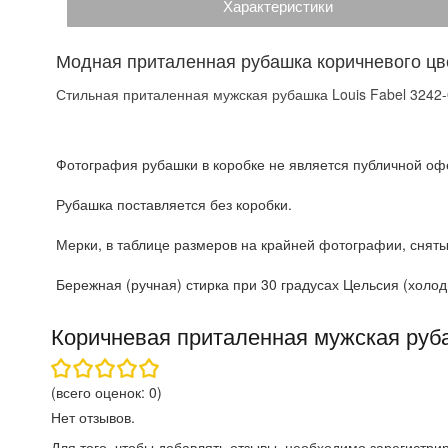
Характеристики
Модная приталенная рубашка коричневого цве
Стильная приталенная мужская рубашка Louis Fabel 3242-
Фотография рубашки в коробке не является публичной офе
Рубашка поставляется без коробки.
Мерки, в таблице размеров на крайней фотографии, сняты
Бережная (ручная) стирка при 30 градусах Цельсия (холодн
Коричневая приталенная мужская руба
(всего оценок:
0
)
Нет отзывов.
Для того, чтобы добавлять отзывы, необходимо
зарегистри