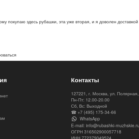
ому покупаю здесь рубашки, эта уже вторая, и я доволен доставк
роваться
ия
Контакты
127221, г. Москва, ул. Полярная,
инет
Пн-Пт: 12.00-20.00
я
Сб, Вс: Выходной
☎ +7 (495) 175-34-66
ам
WhatsApp
E-mail:
info@rubashki-muzhskie.r
ОГРН 316502900057718
ИНН 772379049524