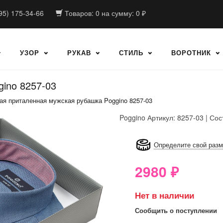
95) 175-34-66
Товаров:
0
на сумму:
0
₽
УЗОР
РУКАВ
СТИЛЬ
ВОРОТНИК
ino 8257-03
ая приталенная мужская рубашка Poggino 8257-03
Poggino
Артикул: 8257-03 | Сос
8GRB-U8Z7-LVAIVK
Определите свой раз
2980
₽
Нет в наличии
Сообщить о поступлении