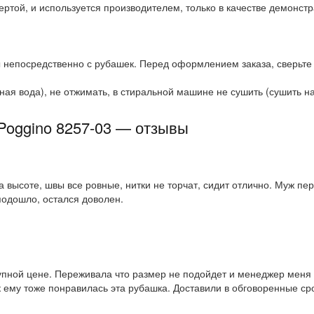
ртой, и используется производителем, только в качестве демонстр
 непосредственно с рубашек. Перед оформлением заказа, сверьте
ая вода), не отжимать, в стиральной машине не сушить (сушить на 
Poggino 8257-03 — отзывы
а высоте, швы все ровные, нитки не торчат, сидит отлично. Муж пе
подошло, остался доволен.
упной цене. Переживала что размер не подойдет и менеджер меня 
к ему тоже понравилась эта рубашка. Доставили в обговоренные ср