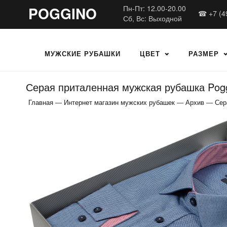
POGGINO
Пн-Пт: 12.00-20.00
☎ +7 (4
Сб, Вс: Выходной
МУЖСКИЕ РУБАШКИ
ЦВЕТ
РАЗМЕР
Серая приталенная мужская рубашка Pogg
Главная
—
Интернет магазин мужских рубашек
—
Архив
—
Сер