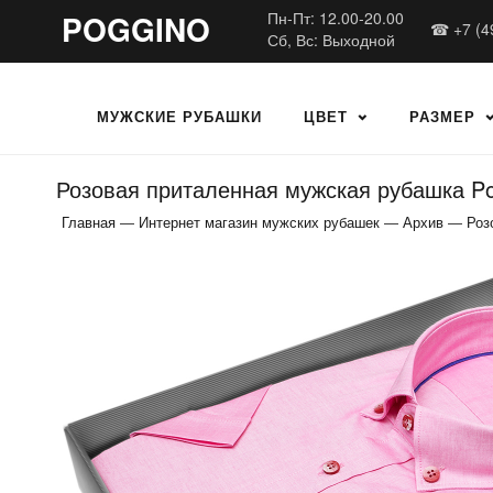
POGGINO
Пн-Пт: 12.00-20.00
☎ +7 (4
Сб, Вс: Выходной
МУЖСКИЕ РУБАШКИ
ЦВЕТ
РАЗМЕР
Розовая приталенная мужская рубашка Po
Главная
—
Интернет магазин мужских рубашек
—
Архив
—
Роз