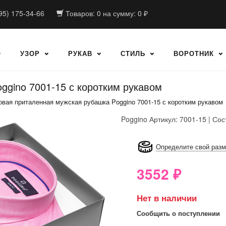
95) 175-34-66
Товаров:
0
на сумму:
0
₽
УЗОР
РУКАВ
СТИЛЬ
ВОРОТНИК
ggino 7001-15 с коротким рукавом
овая приталенная мужская рубашка Poggino 7001-15 с коротким рукавом
Poggino
Артикул: 7001-15 | Сос
8GRB-U8Z7-LVAIVK
Определите свой раз
3552
₽
Нет в наличии
Сообщить о поступлении