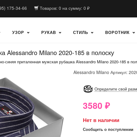
95) 175-34-66
Товаров:
0
на сумму:
0
₽
УЗОР
РУКАВ
СТИЛЬ
ВОРОТНИК
 Alessandro Milano 2020-185 в полоску
но-синяя приталенная мужская рубашка Alessandro Milano 2020-185 в по
Alessandro Milano
Артикул: 202
8GRB-U8Z7-LVAIVK
Определите свой раз
3580
₽
Нет в наличии
Сообщить о поступлении