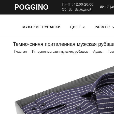
POGGINO
Пн-Пт: 12.00-20.00
☎ +7 (4
Сб, Вс: Выходной
МУЖСКИЕ РУБАШКИ
ЦВЕТ
РАЗМЕР
Темно-синяя приталенная мужская рубашка
Главная
—
Интернет магазин мужских рубашек
—
Архив
—
Тем