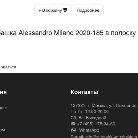
+ В корзину
Подробнее
ашка Alessandro Milano 2020-185 в полоск
роваться
ия
Контакты
127221, г. Москва, ул. Полярная,
инет
Пн-Пт: 12.00-20.00
я
Сб, Вс: Выходной
☎ +7 (495) 175-34-66
ам
WhatsApp
E-mail:
info@rubashki-muzhskie.r