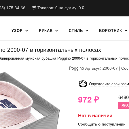
95) 175-34-66
Товаров:
0
на сумму:
0
₽
УЗОР
РУКАВ
СТИЛЬ
ВОРОТНИК
o 2000-07 в горизонтальных полосах
бинированная мужская рубашка Poggino 2000-07 в горизонтальных поло
Poggino
Артикул: 2000-07 | Сос
8GRB-U8Z7-LVAIVK
Определите свой раз
972
₽
6480
-85
Нет в наличии
Сообщить о поступлении