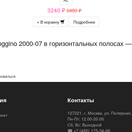
3240 ₽
6480 ₽
+ В корзину
Подробнее
ggino 2000-07 в горизонтальных полосах 
роваться
ия
Контакты
127221, г. Москва, ул. Полярная,
инет
Пн-Пт: 12.00-20.00
я
Сб, Вс: Выходной
☎ +7 (495) 175-34-66