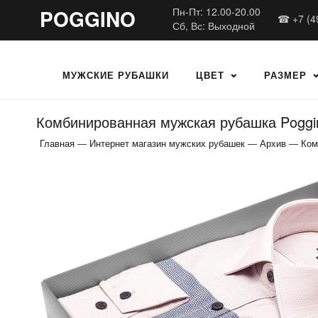
POGGINO
Пн-Пт: 12.00-20.00
☎ +7 (4
Сб, Вс: Выходной
МУЖСКИЕ РУБАШКИ
ЦВЕТ
РАЗМЕР
Комбинированная мужская рубашка Poggin
Главная
—
Интернет магазин мужских рубашек
—
Архив
—
Ком