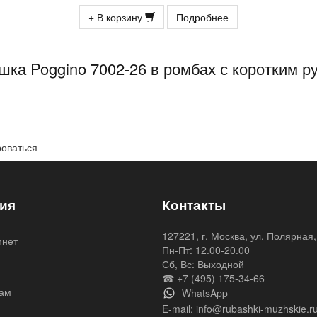
+ В корзину
Подробнее
ка Poggino 7002-26 в ромбах с коротким 
роваться
ия
Контакты
127221, г. Москва, ул. Полярная,
инет
Пн-Пт: 12.00-20.00
я
Сб, Вс: Выходной
☎ +7 (495) 175-34-66
ам
WhatsApp
E-mail:
info@rubashki-muzhskie.r