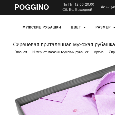
POGGINO
Пн-Пт: 12.00-20.00
☎ +7 (4
Сб, Вс: Выходной
МУЖСКИЕ РУБАШКИ
ЦВЕТ
РАЗМЕР
Сиреневая приталенная мужская рубашка 
Главная
—
Интернет магазин мужских рубашек
—
Архив
—
Сир