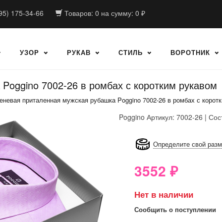
95) 175-34-66
Товаров:
0
на сумму:
0
₽
УЗОР
РУКАВ
СТИЛЬ
ВОРОТНИК
Poggino 7002-26 в ромбах с коротким рукавом
еневая приталенная мужская рубашка Poggino 7002-26 в ромбах с корот
Poggino
Артикул: 7002-26 | Сос
8GRB-U8Z7-LVAIVK
Определите свой раз
3552
₽
Нет в наличии
Сообщить о поступлении