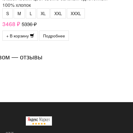
100% хлопок
S
M
L
XL
XXL
XXXL
3468 ₽
5336 ₽
+ В корзину
Подробнее
авом — отзывы