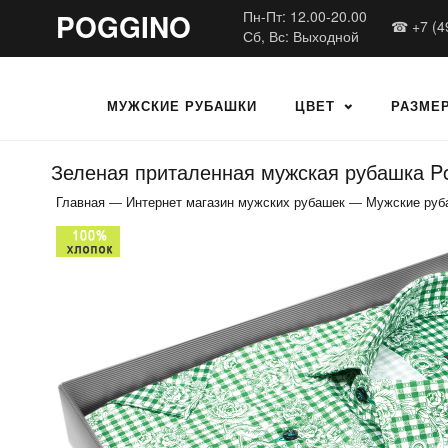
POGGINO
Пн-Пт: 12.00-20.00
☎ +7 (4
Сб, Вс: Выходной
МУЖСКИЕ РУБАШКИ
ЦВЕТ
РАЗМЕ
Зеленая приталенная мужская рубашка Pog
Главная
—
Интернет магазин мужских рубашек
—
Мужские руб