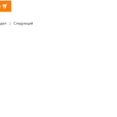
у
здел
|
Следующий