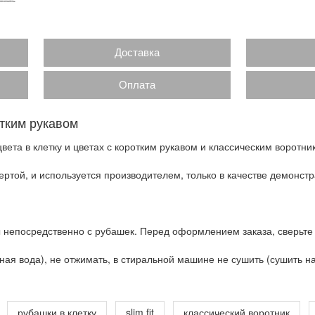
Доставка
Оплата
отким рукавом
ета в клетку и цветах с коротким рукавом и классическим воротни
ртой, и используется производителем, только в качестве демонстр
 непосредственно с рубашек. Перед оформлением заказа, сверьте
ая вода), не отжимать, в стиральной машине не сушить (сушить на 
рубашки в клетку
slim fit
классический воротник