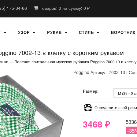
95) 175-34-66
Товаров:
0
на сумму:
0
₽
Р
УЗОР
РУКАВ
СТИЛЬ
ВОРОТНИК
gino 7002-13 в клетку с коротким рукавом
ашки
—
Зеленая приталенная мужская рубашка Poggino 7002-13 в клетку
Poggino
Артикул: 7002-13 | Сос
8GRB-U8Z7-LVAIVK
Размер:
Определите свой раз
3468
₽
5336
-35