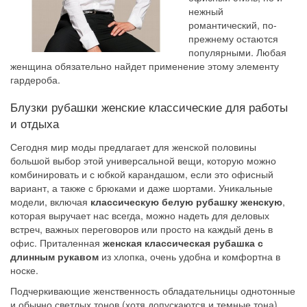
нежный
романтический, по-
прежнему остаются
популярными. Любая
женщина обязательно найдет применение этому элементу
гардероба.
Блузки рубашки женские классические для работы
и отдыха
Сегодня мир моды предлагает для женской половины
большой выбор этой универсальной вещи, которую можно
комбинировать и с юбкой карандашом, если это офисный
вариант, а также с брюками и даже шортами. Уникальные
модели, включая
классическую белую рубашку женскую
,
которая выручает нас всегда, можно надеть для деловых
встреч, важных переговоров или просто на каждый день в
офис. Приталенная
женская классическая рубашка с
длинным рукавом
из хлопка, очень удобна и комфортна в
носке.
Подчеркивающие женственность обладательницы однотонные
и обычно светлых тонов (хотя допускаются и темные тона)