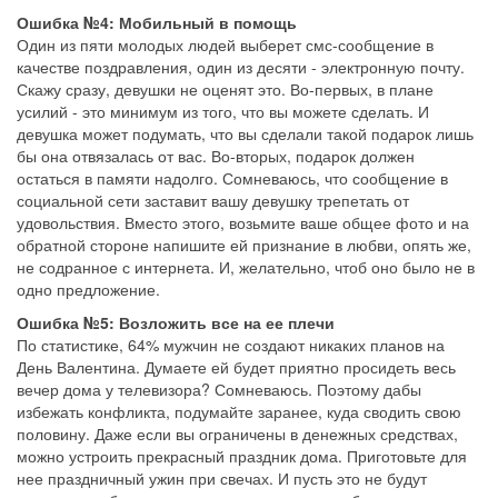
Ошибка №4: Мобильный в помощь
Один из пяти молодых людей выберет смс-сообщение в
качестве поздравления, один из десяти - электронную почту.
Скажу сразу, девушки не оценят это. Во-первых, в плане
усилий - это минимум из того, что вы можете сделать. И
девушка может подумать, что вы сделали такой подарок лишь
бы она отвязалась от вас. Во-вторых, подарок должен
остаться в памяти надолго. Сомневаюсь, что сообщение в
социальной сети заставит вашу девушку трепетать от
удовольствия. Вместо этого, возьмите ваше общее фото и на
обратной стороне напишите ей признание в любви, опять же,
не содранное с интернета. И, желательно, чтоб оно было не в
одно предложение.
Ошибка №5: Возложить все на ее плечи
По статистике, 64% мужчин не создают никаких планов на
День Валентина. Думаете ей будет приятно просидеть весь
вечер дома у телевизора? Сомневаюсь. Поэтому дабы
избежать конфликта, подумайте заранее, куда сводить свою
половину. Даже если вы ограничены в денежных средствах,
можно устроить прекрасный праздник дома. Приготовьте для
нее праздничный ужин при свечах. И пусть это не будут