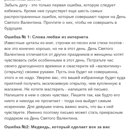
Забыть дату - это только первая ошибка, которую следует
избежать. Кроме нее существует еще шесть самых
распространенных ошибок, которые совершают парни на День
Святого Валентина. Прочтите о них, чтобы не совершить в
будущем.
Ошибка № 1: Слова любви из интернета
Известные цитаты из книг, строчки из песен или стихи поэтов -
все это конечно хорошо, но не в этот день. День Святого
Валентина отличается от других праздников и женщины хотят
чувствовать себя особенными в этот день. Потратьте час
своего драгоценного времени и смастерите ей «валентинку»
(открытку) своими руками. Пусть она будет не совершенна,
этого и не надо. Уверяю вас, что вашей избраннице будет куда
приятней получить эксклюзивную открытку, чем купленную в
магазине. Не хотите мастерить - напишите ей письмо.
Напишите в нем о своих чувствах. Пишите так, как будто его
никто и никогда не прочитает - тогда она выйдет самым
искренним. Для девушки очень важно знать, что вы к ней
чувствуете. Именно поэтому письмо может стать прекрасным
подарком на День Святого Валентина.
Ошибка №2: Медведь, который сделает все за вас