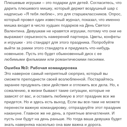
Плюшевые игрушки – это подарки для детей. Согласитесь, что
дарить плюшевого мишку, который держит воздушный шар с
надписью «Я тебя люблю», это для старшеклассников. Опрос,
который провел один известный журнал, показал, что именно
мишка входит в число худших подарков на День Святого
Валентина. Девушкам не нравятся игрушки, потому что они не
выражают серьезность намерений партнера. Цветы, конфеты
и игрушки - это стандарт для этого праздника. Попробуйте
выйти за рамки этого стандарта и придумать что-нибудь
новенькое. Пусть это будет обыкновенный диск с ее
любимыми фильмами или романтическими песнями.
Ошибка №3: Рабочая командировка
Это наверное самый неприятный сюрприз, который вы
сможете преподнести своей возлюбленной. Постарайтесь
заранее продумать свои действия и отложить все дела. Но, к
сожалению, в жизни бывают такие ситуации, которые не
зависят от вас, и оставить любимую в этот праздник все же
придется. Но и здесь есть выход. Если вы все-таки не можете
перенести важную командировку, отпразднуйте этот праздник
накануне. Главное же не день, а приятные впечатления. И
пусть они будут на день раньше. Но тогда ваша девушка будет
знать наверняка насколько она вам важна и дорога.