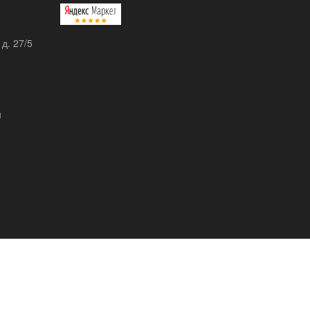
 д. 27/5
u