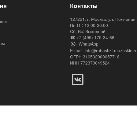
ия
Контакты
127221, г. Москва, ул. Полярная,
инет
Пн-Пт: 12.00-20.00
я
Сб, Вс: Выходной
☎ +7 (495) 175-34-66
ам
WhatsApp
E-mail:
info@rubashki-muzhskie.r
ОГРН 316502900057718
ИНН 772379049524