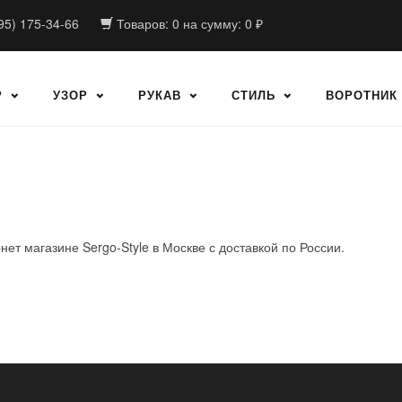
95) 175-34-66
Товаров:
0
на сумму:
0
₽
Р
УЗОР
РУКАВ
СТИЛЬ
ВОРОТНИК
и
нет магазине Sergo-Style в Москве с доставкой по России.