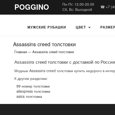
POGGINO
Пн-Пт: 12.00-20.00
☎ +7 (4
Сб, Вс: Выходной
МУЖСКИЕ РУБАШКИ
ЦВЕТ
РАЗМЕ
Assassins creed толстовки
Главная
—
Assassins creed толстовки
Assassins creed толстовки с доставкой по Росси
Модные Assassins creed толстовки купить недорого в интер
К другим разделам:
99 номер толстовки
aliexpress толстовки
asics толстовка