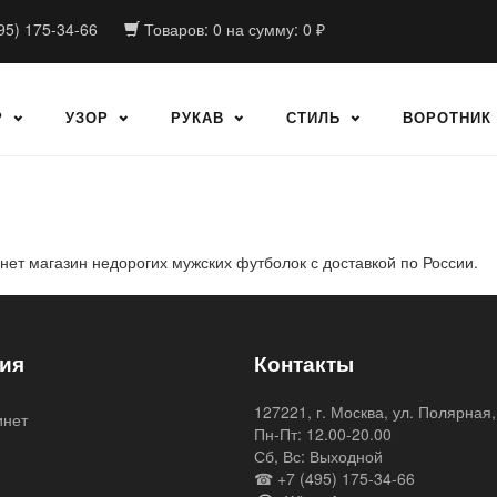
95) 175-34-66
Товаров:
0
на сумму:
0
₽
Р
УЗОР
РУКАВ
СТИЛЬ
ВОРОТНИК
нет магазин недорогих мужских футболок с доставкой по России.
ия
Контакты
127221, г. Москва, ул. Полярная,
инет
Пн-Пт: 12.00-20.00
я
Сб, Вс: Выходной
☎ +7 (495) 175-34-66