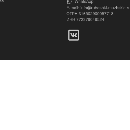
ам
WhatsApp
E-mail:
info@rubashki-muzhskie.r
ОГРН 316502900057718
ИНН 772379049524