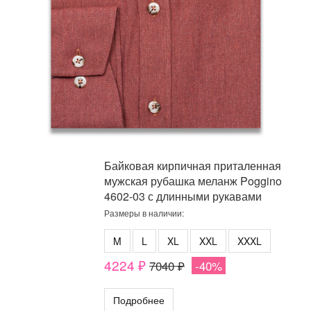
Байковая кирпичная приталенная
мужская рубашка меланж Poggino
4602-03 с длинными рукавами
Размеры в наличии:
M
L
XL
XXL
XXXL
4224 ₽
7040 ₽
-40%
Подробнее