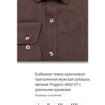
Байковая темно-коричневая
приталенная мужская рубашка
меланж Poggino 4602-07 с
длинными рукавами
Размеры в наличии:
L
XL
XXL
XXXL