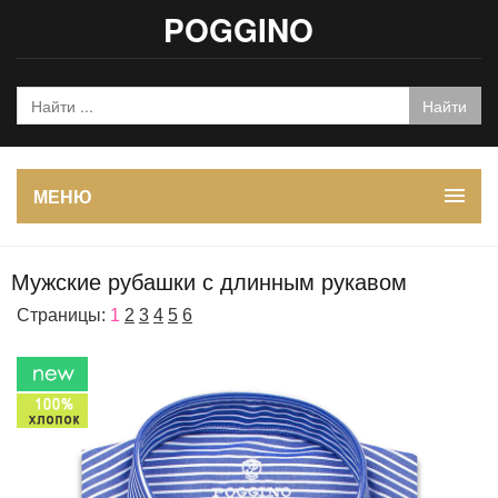
POGGINO
МЕНЮ
Мужские рубашки с длинным рукавом
Страницы:
1
2
3
4
5
6