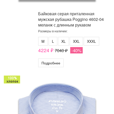
Байковая серая приталенная
мужская рубашка Poggino 4602-04
меланж с длинным рукавом
Размеры в наличии:
M
L
XL
XXL
XXXL
4224 ₽
7040 ₽
-40%
Подробнее