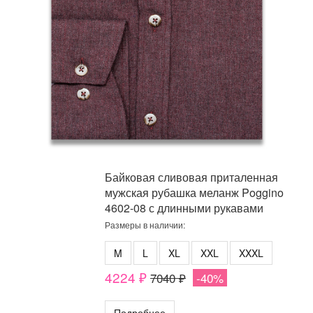
Байковая сливовая приталенная
мужская рубашка меланж Poggino
4602-08 с длинными рукавами
Размеры в наличии:
M
L
XL
XXL
XXXL
4224 ₽
7040 ₽
-40%
Подробнее