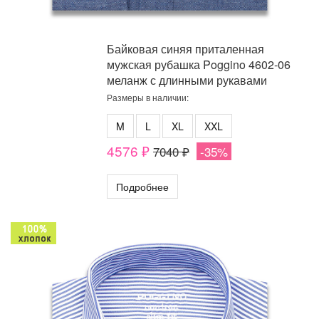
Байковая синяя приталенная
мужская рубашка Poggino 4602-06
меланж с длинными рукавами
Размеры в наличии:
M
L
XL
XXL
4576 ₽
7040 ₽
-35%
Подробнее