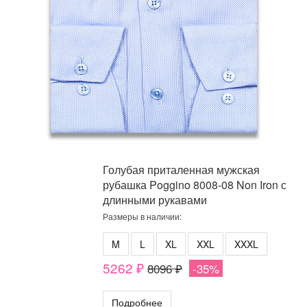
Голубая приталенная мужская
рубашка Poggino 8008-08 Non Iron с
длинными рукавами
Размеры в наличии:
M
L
XL
XXL
XXXL
5262 ₽
8096 ₽
-35%
Подробнее