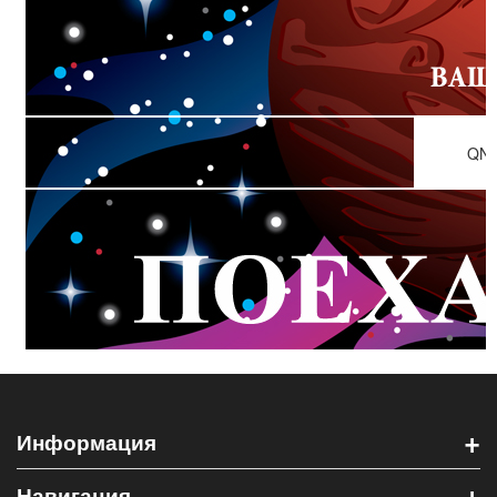
QN7
+
Информация
+
Навигация