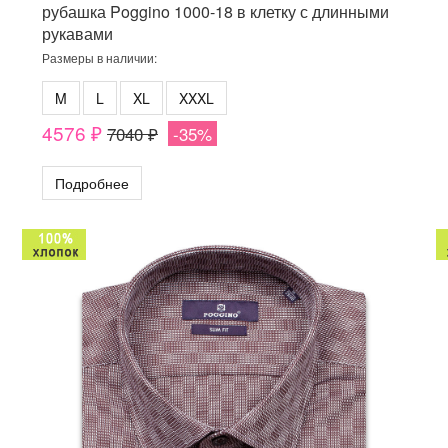
рубашка Poggino 1000-18 в клетку с длинными
рукавами
Размеры в наличии:
M
L
XL
XXXL
4576 ₽
7040 ₽
-35%
Подробнее