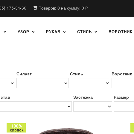
95) 175-34-66
Товаров:
0
на сумму:
0
₽
Р
УЗОР
РУКАВ
СТИЛЬ
ВОРОТНИК
Силуэт
Стиль
Воротник
став
Застежка
Размер