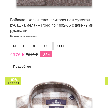
Байковая коричневая приталенная мужская
рубашка меланж Poggino 4602-05 с длинными
рукавами
Размеры в наличии:
M
L
XL
XXL
XXXL
4576 ₽
7040 ₽
-35%
Подробнее