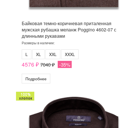
Байковая темно-коричневая приталенная
мужская рубашка меланж Poggino 4602-07 с
длинными рукавами
Размеры в наличии:
L
XL
XXL
XXXL
4576 ₽
7040 ₽
-35%
Подробнее