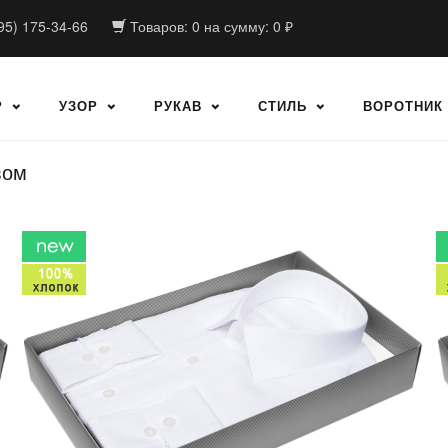
95) 175-34-66
Товаров:
0
на сумму:
0
₽
Р
УЗОР
РУКАВ
СТИЛЬ
ВОРОТНИК
вом