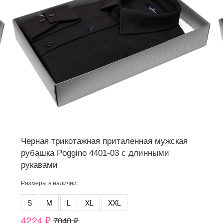
Черная трикотажная приталенная мужская
рубашка Poggino 4401-03 с длинными
рукавами
Размеры в наличии:
S
M
L
XL
XXL
4224 ₽
7040 ₽