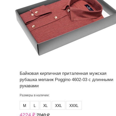
Байковая кирпичная приталенная мужская
рубашка меланж Poggino 4602-03 с длинными
рукавами
Размеры в наличии:
M
L
XL
XXL
XXXL
4224 ₽
7040 ₽