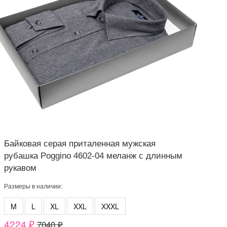
Байковая серая приталенная мужская
рубашка Poggino 4602-04 меланж с длинным
рукавом
Размеры в наличии:
M
L
XL
XXL
XXXL
4224 ₽
7040 ₽