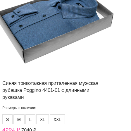
Синяя трикотажная приталенная мужская
рубашка Poggino 4401-01 с длинными
рукавами
Размеры в наличии:
S
M
L
XL
XXL
4224 ₽
7040 ₽