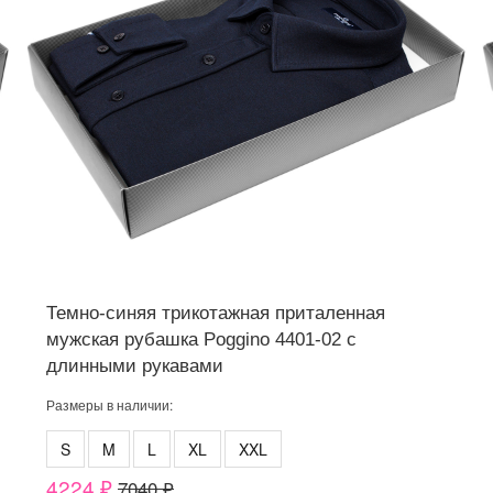
Темно-синяя трикотажная приталенная
мужская рубашка Poggino 4401-02 с
длинными рукавами
Размеры в наличии:
S
M
L
XL
XXL
4224 ₽
7040 ₽