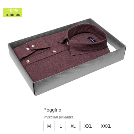
Poggino
Мужская рубашка
M
L
XL
XXL
XXXL