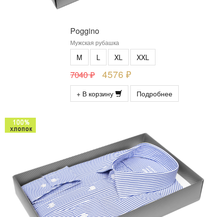
Poggino
Мужская рубашка
M
L
XL
XXL
4576 ₽
7040 ₽
+ В корзину
Подробнее