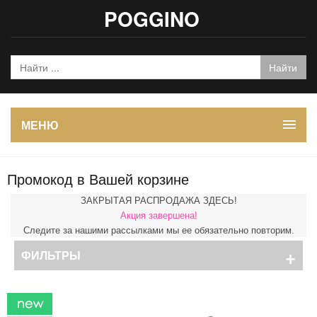
POGGINO
МЕНЮ
Промокод в Вашей корзине
ЗАКРЫТАЯ РАСПРОДАЖА ЗДЕСЬ!
Акция завершена!
Следите за нашими рассылками мы ее обязательно повторим.
+
ФИЛЬТРЫ