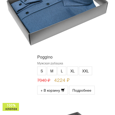
Poggino
Мужская рубашка
S
M
L
XL
XXL
4224 ₽
7040 ₽
+ В корзину
Подробнее