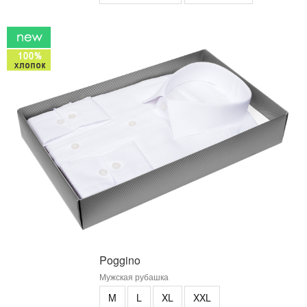
Poggino
Мужская рубашка
M
L
XL
XXL