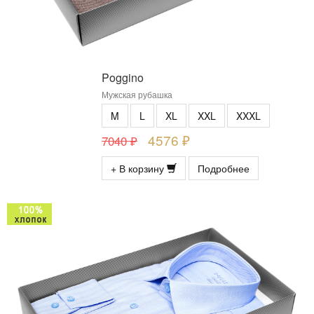
Poggino
Мужская рубашка
M
L
XL
XXL
XXXL
4576 ₽
7040 ₽
+ В корзину
Подробнее