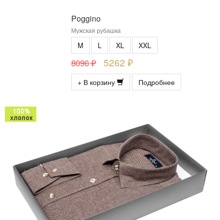
Poggino
Мужская рубашка
M
L
XL
XXL
5262 ₽
8096 ₽
+ В корзину
Подробнее