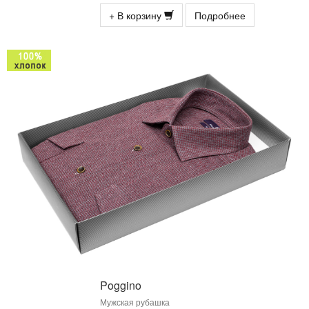
+ В корзину
Подробнее
Poggino
Мужская рубашка