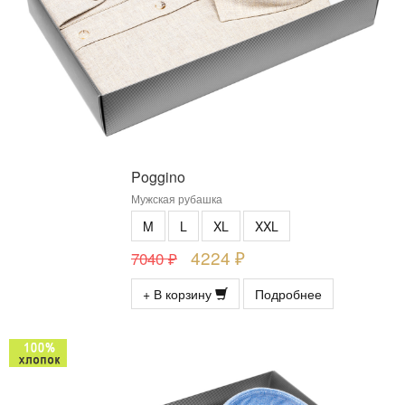
Poggino
Мужская рубашка
M
L
XL
XXL
4224 ₽
7040 ₽
+ В корзину
Подробнее