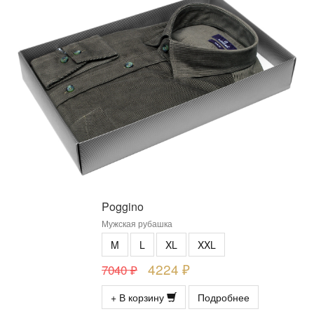
Poggino
Мужская рубашка
M
L
XL
XXL
4224 ₽
7040 ₽
+ В корзину
Подробнее