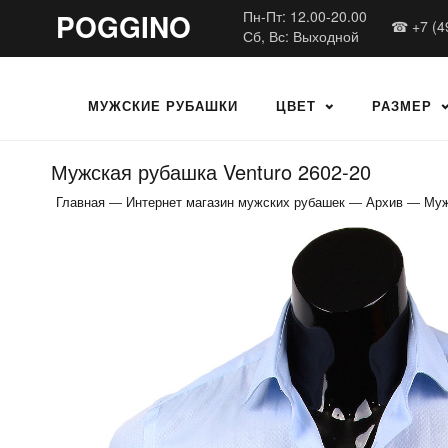
POGGINO
Пн-Пт: 12.00-20.00
☎ +7 (4
Сб, Вс: Выходной
МУЖСКИЕ РУБАШКИ
ЦВЕТ
РАЗМЕР
Мужская рубашка Venturo 2602-20
Главная
—
Интернет магазин мужских рубашек
—
Архив
—
Муж