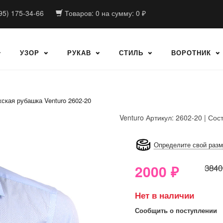
95) 175-34-66
Товаров:
0
на сумму:
0
₽
УЗОР
РУКАВ
СТИЛЬ
ВОРОТНИК
ская рубашка Venturo 2602-20
Venturo
Артикул: 2602-20 | Сос
8GRB-U8Z7-LVAIVK
Определите свой раз
2000
₽
3840
Нет в наличии
Сообщить о поступлении