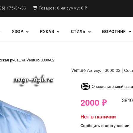
95) 175-34-66
Товаров:
0
на сумму:
0
₽
УЗОР
РУКАВ
СТИЛЬ
ВОРОТНИК
ская рубашка Venturo 3000-02
Venturo
Артикул: 3000-02 | Сос
8GRB-U8Z7-LVAIVK
Определите свой раз
2000
₽
3840
Нет в наличии
Сообщить о поступлении