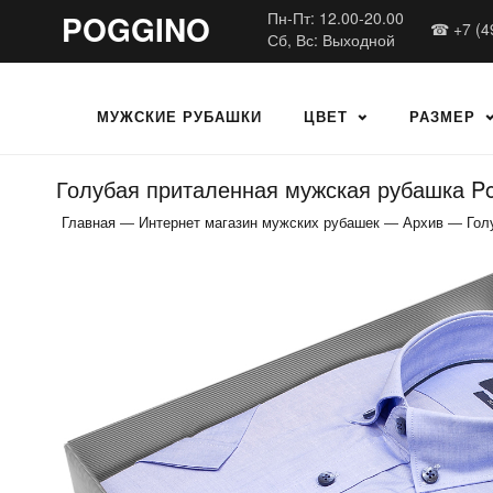
POGGINO
Пн-Пт: 12.00-20.00
☎ +7 (4
Сб, Вс: Выходной
МУЖСКИЕ РУБАШКИ
ЦВЕТ
РАЗМЕР
Голубая приталенная мужская рубашка Po
Главная
—
Интернет магазин мужских рубашек
—
Архив
—
Гол