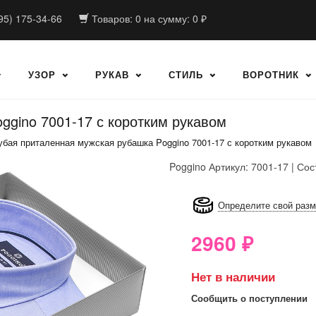
95) 175-34-66
Товаров:
0
на сумму:
0
₽
УЗОР
РУКАВ
СТИЛЬ
ВОРОТНИК
ggino 7001-17 с коротким рукавом
убая приталенная мужская рубашка Poggino 7001-17 с коротким рукавом
Poggino
Артикул: 7001-17 | Сос
8GRB-U8Z7-LVAIVK
Определите свой раз
2960
₽
Нет в наличии
Сообщить о поступлении