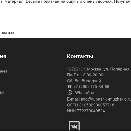
, материал. Весьма приятная на ощупь и очень удобная. Покупал 
роваться
ия
Контакты
127221, г. Москва, ул. Полярная,
инет
Пн-Пт: 12.00-20.00
я
Сб, Вс: Выходной
☎ +7 (495) 175-34-66
ам
WhatsApp
E-mail:
info@rubashki-muzhskie.r
ОГРН 316502900057718
ИНН 772379049524