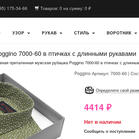
95) 175-34-66
Товаров:
0
на сумму:
0
₽
УЗОР
РУКАВ
СТИЛЬ
ВОРОТНИК
ggino 7000-60 в птичках с длинными рукавами
еная приталенная мужская рубашка Poggino 7000-60 в птичках с длинны
Poggino
Артикул: 7000-60 | Сос
8GRB-U8Z7-LVAIVK
Определите свой раз
4414
₽
Нет в наличии
Сообщить о поступлении