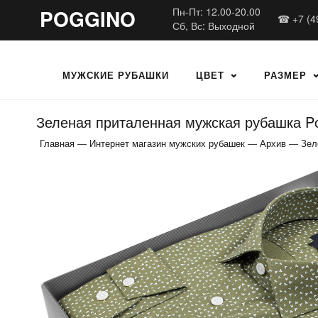
POGGINO
Пн-Пт: 12.00-20.00
☎ +7 (4
Сб, Вс: Выходной
МУЖСКИЕ РУБАШКИ
ЦВЕТ
РАЗМЕР
Зеленая приталенная мужская рубашка Po
Главная
—
Интернет магазин мужских рубашек
—
Архив
—
Зел