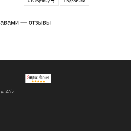
+ В корзину
Подробнее
укавами — отзывы
 д. 27/5
u