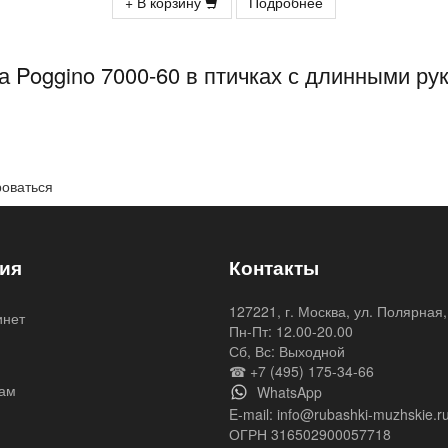
+ В корзину
Подробнее
 Poggino 7000-60 в птичках с длинными р
роваться
ия
Контакты
127221, г. Москва, ул. Полярная,
инет
Пн-Пт: 12.00-20.00
я
Сб, Вс: Выходной
☎ +7 (495) 175-34-66
ам
WhatsApp
E-mail:
info@rubashki-muzhskie.r
ОГРН 316502900057718