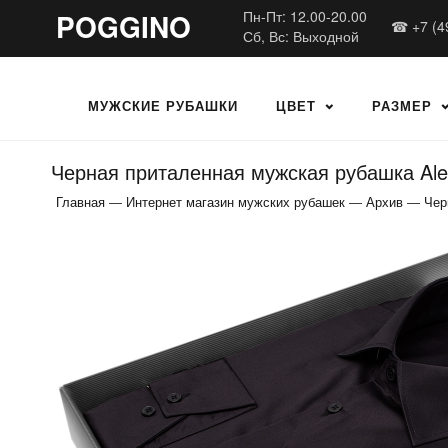
POGGINO
Пн-Пт: 12.00-20.00
☎ +7 (4
Сб, Вс: Выходной
МУЖСКИЕ РУБАШКИ
ЦВЕТ
РАЗМЕР
Черная приталенная мужская рубашка Ales
Главная
—
Интернет магазин мужских рубашек
—
Архив
—
Чер