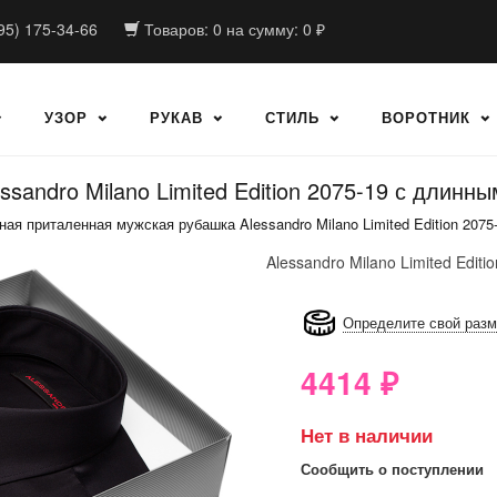
95) 175-34-66
Товаров:
0
на сумму:
0
₽
УЗОР
РУКАВ
СТИЛЬ
ВОРОТНИК
sandro Milano Limited Edition 2075-19 с длинн
ная приталенная мужская рубашка Alessandro Milano Limited Edition 207
Alessandro Milano Limited Editio
8GRB-U8Z7-LVAIVK
Определите свой раз
4414
₽
Нет в наличии
Сообщить о поступлении