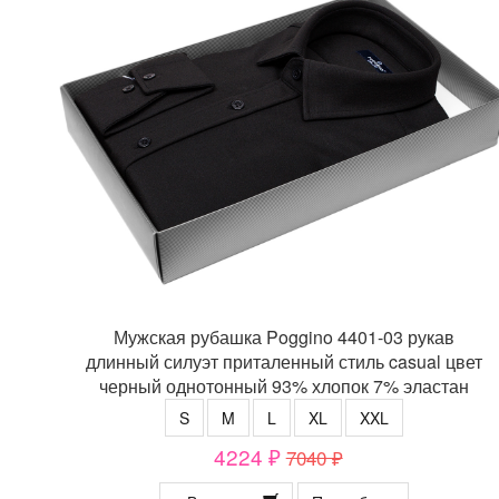
Мужская рубашка Poggino 4401-03 рукав
длинный силуэт приталенный стиль casual цвет
черный однотонный 93% хлопок 7% эластан
S
M
L
XL
XXL
4224 ₽
7040 ₽