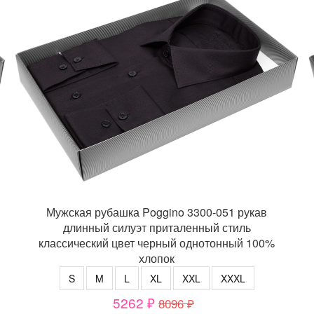
Мужская рубашка Poggino 3300-051 рукав
длинный силуэт приталенный стиль
классический цвет черный однотонный 100%
хлопок
S
M
L
XL
XXL
XXXL
5262 ₽
8096 ₽