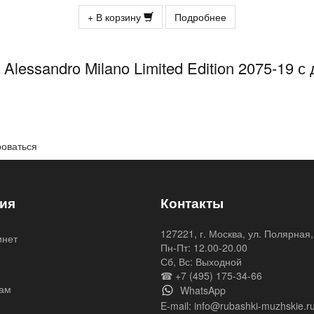
+ В корзину
Подробнее
lessandro Milano Limited Edition 2075-19
роваться
ия
Контакты
127221, г. Москва, ул. Полярная,
инет
Пн-Пт: 12.00-20.00
я
Сб, Вс: Выходной
☎ +7 (495) 175-34-66
ам
WhatsApp
E-mail:
info@rubashki-muzhskie.r