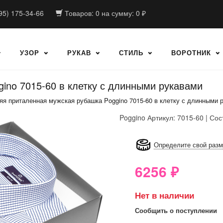
95) 175-34-66
Товаров:
0
на сумму:
0
₽
УЗОР
РУКАВ
СТИЛЬ
ВОРОТНИК
ino 7015-60 в клетку с длинными рукавами
яя приталенная мужская рубашка Poggino 7015-60 в клетку с длинными 
Poggino
Артикул: 7015-60 | Сос
8GRB-U8Z7-LVAIVK
Определите свой раз
6256
₽
Нет в наличии
Сообщить о поступлении