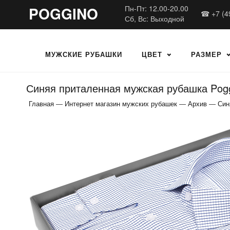
POGGINO
Пн-Пт: 12.00-20.00
☎ +7 (4
Сб, Вс: Выходной
МУЖСКИЕ РУБАШКИ
ЦВЕТ
РАЗМЕР
Синяя приталенная мужская рубашка Pogg
Главная
—
Интернет магазин мужских рубашек
—
Архив
—
Син