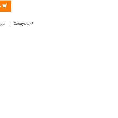
у
здел
|
Следующий