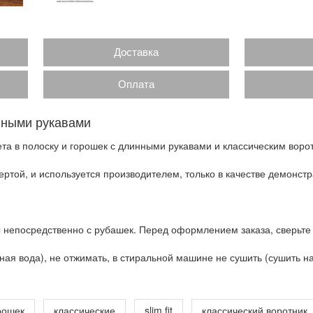
Доставка
Оплата
нными рукавами
та в полоску и горошек с длинными рукавами и классическим воро
ртой, и используется производителем, только в качестве демонстр
 непосредственно с рубашек. Перед оформлением заказа, сверьте
ая вода), не отжимать, в стиральной машине не сушить (сушить на 
рошек
классические
slim fit
классический воротник