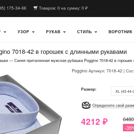
95) 175-34-66
Товаров:
0
на сумму:
0
₽
Р
УЗОР
РУКАВ
СТИЛЬ
ВОРОТНИК
ino 7018-42 в горошек с длинными рукавами
ашки
—
Синяя приталенная мужская рубашка Poggino 7018-42 в горошек
Poggino
Артикул: 7018-42 | Сос
8GRB-U8Z7-LVAIVK
Размер:
Определите свой раз
4212
₽
6480
-35