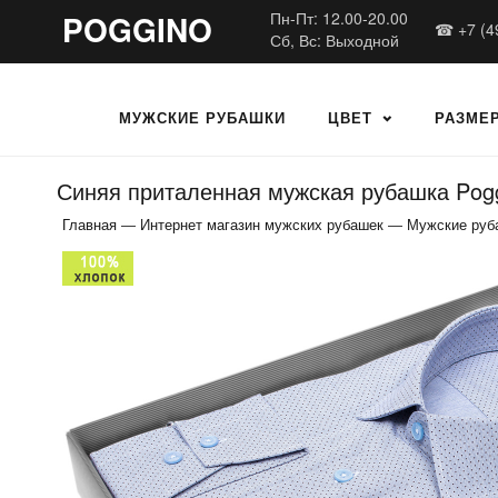
POGGINO
Пн-Пт: 12.00-20.00
☎ +7 (4
Сб, Вс: Выходной
МУЖСКИЕ РУБАШКИ
ЦВЕТ
РАЗМЕ
Синяя приталенная мужская рубашка Pogg
Главная
—
Интернет магазин мужских рубашек
—
Мужские руб