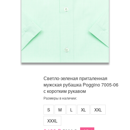
Светло-зеленая приталенная
мужская рубашка Poggino 7005-06
с коротким рукавом
Размеры в наличии:
S
M
L
XL
XXL
XXXL