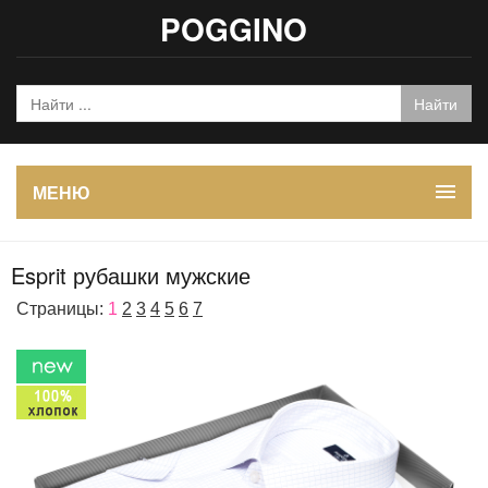
POGGINO
МЕНЮ
Esprit рубашки мужские
Страницы:
1
2
3
4
5
6
7