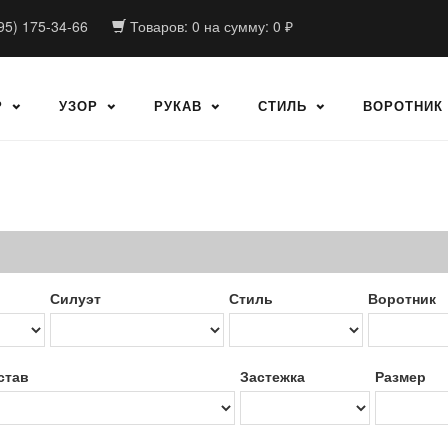
95) 175-34-66
Товаров:
0
на сумму:
0
₽
Р
УЗОР
РУКАВ
СТИЛЬ
ВОРОТНИК
Силуэт
Стиль
Воротник
став
Застежка
Размер