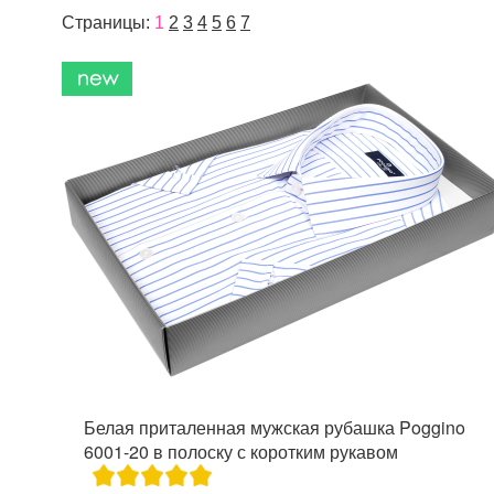
Страницы:
1
2
3
4
5
6
7
Белая приталенная мужская рубашка Poggino
6001-20 в полоску с коротким рукавом