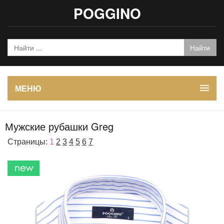
POGGINO
МЕНЮ
Мужские рубашки Greg
Страницы:
1
2
3
4
5
6
7