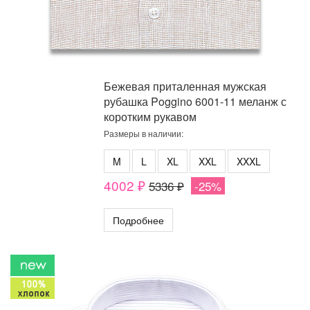
Бежевая приталенная мужская
рубашка Poggino 6001-11 меланж с
коротким рукавом
Размеры в наличии:
M
L
XL
XXL
XXXL
4002 ₽
5336 ₽
-25%
Подробнее