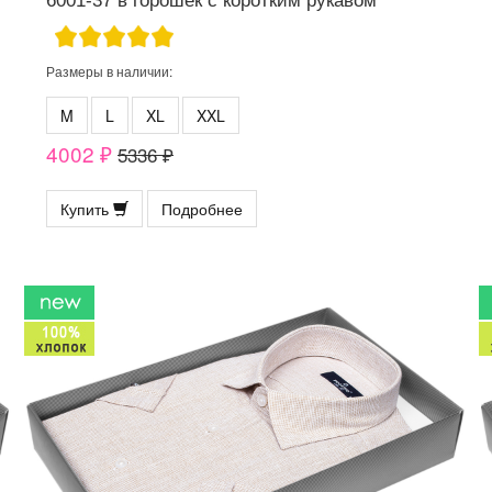
6001-37 в горошек с коротким рукавом
Размеры в наличии:
M
L
XL
XXL
4002 ₽
5336 ₽
Купить
Подробнее