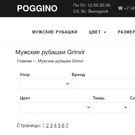
POGGINO
Пн-Пт: 12.00-20.00
☎ +7 (4
Сб, Вс: Выходной
МУЖСКИЕ РУБАШКИ
ЦВЕТ
РАЗМЕ
Мужские рубашки Grinvir
Главная
—
Мужские рубашки Grinvir
Узор
Бренд
Цвет
Ткань
Со
Страницы:
1
2
3
4
5
6
7