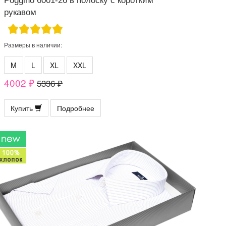
Poggino 6001-26 в полоску с коротким
рукавом
Размеры в наличии:
M
L
XL
XXL
4002 ₽
5336 ₽
Купить
Подробнее