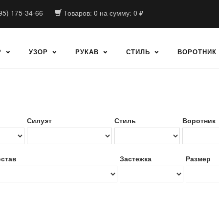
95) 175-34-66
Товаров:
0
на сумму:
0
₽
Р
УЗОР
РУКАВ
СТИЛЬ
ВОРОТНИК
Силуэт
Стиль
Воротник
став
Застежка
Размер