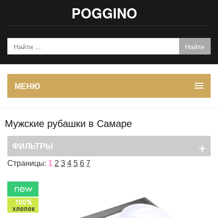
POGGINO
МЕНЮ
Мужские рубашки в Самаре
+
ФИЛЬТРЫ
Страницы:
1
2
3
4
5
6
7